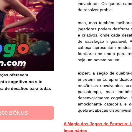
inovadoras. Os quebra-cab
de resolver proble.
mas, mas também melhoram
jogadores podem desfrutar
e criativos, onde cada des
de satisfação inigualável.
cabeça apresentam modos m
familiares se unam para re
seja um novato ou um.
expert, a seção de quebra
eças oferecem
entretenimento, aprendizado
nto cognitivo no site
mecânicas envolventes, e
a de desafios para todas
passatempo, mas também
desenvolvimento cognitivo.
emocionante categoria e 
quebra-cabeças disponíveis!
500 BÔNUS
A Magia dos Jogos de Fantasia: 
Imaginários