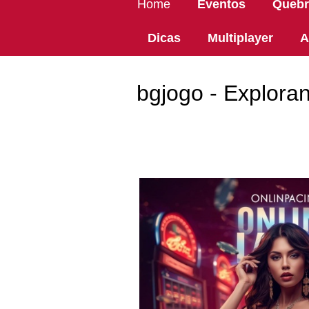
Home
Eventos
Quebr
Dicas
Multiplayer
A
bgjogo - Explora