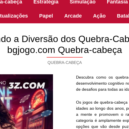
a-cabeça
Estratégia
Simulação
Fantasia
tualizações
Papel
Arcade
Ação
Bata
ndo a Diversão dos Quebra-Ca
bgjogo.com Quebra-cabeça
QUEBRA-CABEÇA
Descubra como os quebra-
desenvolvimento cognitivo 
de desafios para todas as id
Os jogos de quebra-cabeça 
idades ao longo dos anos, 
a mente e promovem o raci
categoria é amplamente exp
opções que vão desde puzzl