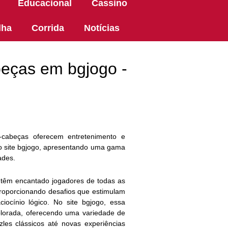
Educacional
Cassino
lha
Corrida
Notícias
beças em bgjogo -
cabeças oferecem entretenimento e
no site bgjogo, apresentando uma gama
ades.
têm encantado jogadores de todas as
proporcionando desafios que estimulam
ocínio lógico. No site bgjogo, essa
lorada, oferecendo uma variedade de
es clássicos até novas experiências