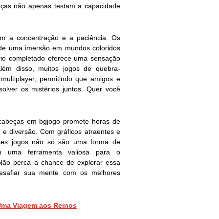
eças não apenas testam a capacidade
 a concentração e a paciência. Os
 de uma imersão em mundos coloridos
afio completado oferece uma sensação
 Além disso, muitos jogos de quebra-
ultiplayer, permitindo que amigos e
solver os mistérios juntos. Quer você
-cabeças em bgjogo promete horas de
 e diversão. Com gráficos atraentes e
sses jogos não só são uma forma de
 uma ferramenta valiosa para o
 Não perca a chance de explorar essa
desafiar sua mente com os melhores
.
Uma Viagem aos Reinos